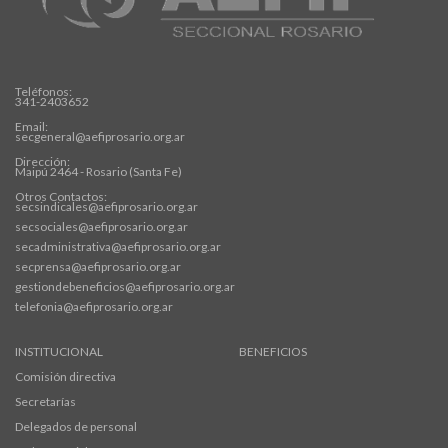
Teléfonos:
341-2403652
Email:
secgeneral@aefiprosario.org.ar
Dirección:
Maipú 2464 - Rosario (Santa Fe)
Otros Contactos:
secsindicales@aefiprosario.org.ar
secsociales@aefiprosario.org.ar
secadministrativa@aefiprosario.org.ar
secprensa@aefiprosario.org.ar
gestiondebeneficios@aefiprosario.org.ar
telefonia@aefiprosario.org.ar
INSTITUCIONAL
BENEFICIOS
Comisión directiva
Secretarías
Delegados de personal